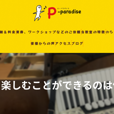
細＆料金
演奏、ワークショップなどのご依頼
当教室の特徴
のら
皆様からの声
アクセス
ブログ
入間の音楽教室
習い事
非認知能力
ピアノ
を楽しむことができるのは