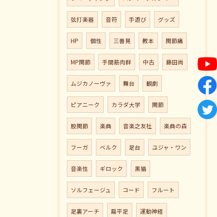
弦打楽器
音符
手遊び
グッズ
HP
個性
三善晃
教本
関節痛
MP関節
手間筋肉群
中古
藤田尚
ムジカノーヴァ
舞台
観劇
ピアニーク
カラダ大学
関節
股関節
楽典
音楽之友社
楽典の森
フーガ
ベルク
足台
ユジャ・ワン
音楽性
ギロック
黒猫
ソルフェージュ
コード
フルート
足裏アーチ
扁平足
運動神経