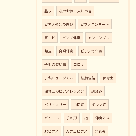
整う
私のお気に入りの音
ピアノ教師の喜び
ピアノコンサート
完コピ
ピアノ伴奏
アンサンブル
類友
合唱伴奏
ピアノで伴奏
子供の習い事
コロナ
子供ミュージカル
演劇理論
保育士
保育士のピアノレッスン
譜読み
バリアフリー
自閉症
ダウン症
バイエル
手の形
指
伴奏とは
駅ピアノ
カフェピアノ
発表会