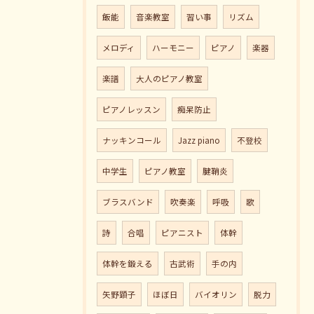
飯能
音楽教室
習い事
リズム
メロディ
ハーモニー
ピアノ
楽器
楽譜
大人のピアノ教室
ピアノレッスン
痴呆防止
ナッキンコール
Jazz piano
不登校
中学生
ピアノ教室
腱鞘炎
ブラスバンド
吹奏楽
呼吸
歌
詩
合唱
ピアニスト
体幹
体幹を鍛える
古武術
手の内
矢野顕子
ほぼ日
バイオリン
脱力