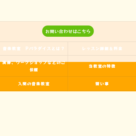
お問い合わせはこちら
音楽教室 Pパラダイスとは？
レッスン詳細＆料金
演奏、ワークショップなどのご
当教室の特徴
依頼
入間の音楽教室
習い事
非認知能力
ピアノ
のらピアニストわたなべよし美
フォトギャラリー
とは
皆様からの声
アクセス