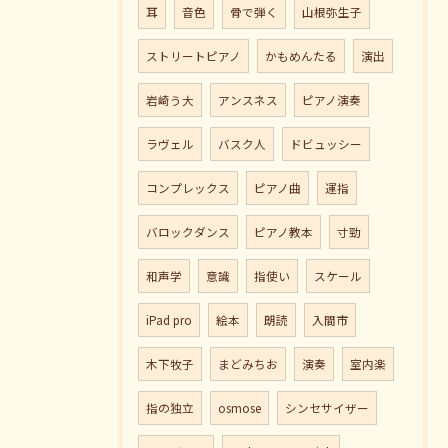
耳
音色
骨で弾く
山根弥生子
ストリートピアノ
かもめんたる
演出
岩崎う大
アンスネス
ピアノ演奏
ラヴェル
バスク人
ドビュッシー
コンプレックス
ピアノ曲
運指
バロックダンス
ピアノ教本
寸勁
和声学
意識
指使い
スケール
iPad pro
絵本
朗読
入間市
木下牧子
まどみちお
演奏
室内楽
指の独立
osmose
シンセサイザー