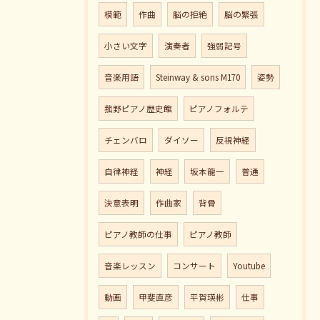
模範
作曲
脳の拒絶
脳の緊張
小さい文字
演奏者
強弱記号
音楽用語
Steinway & sons M170
姿勢
菰野ピアノ歴史館
ピアノフォルテ
チェンバロ
ダイソー
反視神経
自律神経
神経
坂本龍一
普通
決意表明
作曲家
背骨
ピアノ教師の仕事
ピアノ教師
音楽レッスン
コンサート
Youtube
動画
甲斐直彦
平賀瑛彬
仕事