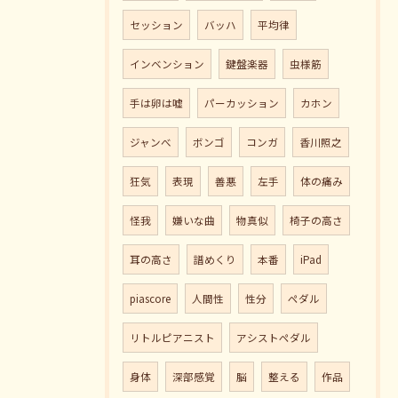
セッション
バッハ
平均律
インベンション
鍵盤楽器
虫様筋
手は卵は嘘
パーカッション
カホン
ジャンべ
ボンゴ
コンガ
香川照之
狂気
表現
善悪
左手
体の痛み
怪我
嫌いな曲
物真似
椅子の高さ
耳の高さ
譜めくり
本番
iPad
piascore
人間性
性分
ペダル
リトルピアニスト
アシストペダル
身体
深部感覚
脳
整える
作品