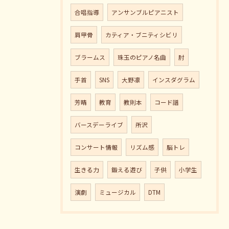
合唱指導
アンサンブルピアニスト
肩甲骨
カティア・ブニティシビリ
ブラームス
珠玉のピアノ名曲
肘
手首
SNS
大野凛
インスダグラム
芳晴
教育
教則本
コード譜
バースデーライブ
所沢
コンサート情報
リズム感
脳トレ
生きる力
鍛える遊び
子供
小学生
演劇
ミュージカル
DTM