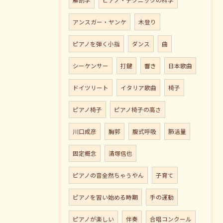
解剖学
ピアノ・テクニックの科学
アンスガー・ヤンケ
木登り
ピアノを弾く小指
ダンス
曲
シーケンサー
打鍵
響き
日本歌曲
ドイツリート
イタリア歌曲
椅子
ピアノ椅子
ピアノ椅子の高さ
川口成彦
胸郭
腹式呼吸
肺活量
固定概念
清塚信也
ピアノの音全然ちゃうやん
子育て
ピアノを習い始める時期
手の運動
ピアノが楽しい
伴奏
合唱コンクール