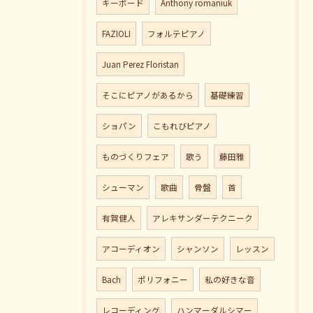
キーボード
Anthony romaniuk
FAZIOLI
フォルテピアノ
Juan Perez Floristan
そこにピアノがあるから
基礎練習
ショパン
こもれびピアノ
ものづくりフェア
歌う
藤田雅
シューマン
歌曲
骨盤
首
有賀健人
アレキサンダーテクニーク
アコーディオン
シャンソン
レッスン
Bach
ポリフォニー
私の好きな音
レコーディング
ハンマーダルシマー