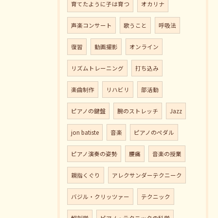
育てたように子は育つ
オカリナ
声楽コンサート
歌うこと
呼吸法
復習
動画撮影
オンライン
リズムトレーニング
打ち込み
楽曲制作
リハビリ
部活動
ピアノの鍵盤
腕のストレッチ
Jazz
jon batiste
音楽
ピアノのペダル
ピアノ演奏の姿勢
腰痛
音楽の授業
親指くぐり
アレクサンダーテクニーク
バジル・クリッツァー
テクニック