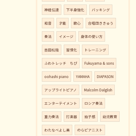
神経伝達
下半身強化
バッキング
和音
才能
歌心
合唱団ききゅう
奏法
イメージ
身体の使い方
吉田松陰
習慣化
トレーニング
ふわトレッチ ちぴ
Fukuyama & sons
oohashi piano
YAMAHA
DIAPASON
アップライトピアノ
Malcolm Dalglish
エンターテイメント
ロシア奏法
重力奏法
打楽器
拍子感
幼児教育
わたなべよし美
のらピアニスト