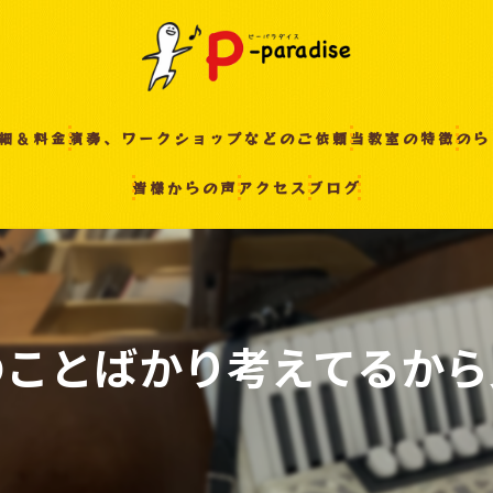
細＆料金
演奏、ワークショップなどのご依頼
当教室の特徴
のら
皆様からの声
アクセス
ブログ
入間の音楽教室
習い事
非認知能力
ピアノ
のことばかり考えてるから