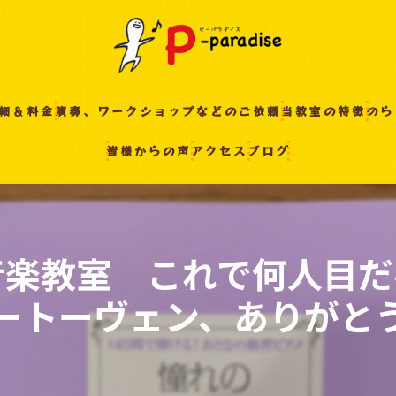
細＆料金
演奏、ワークショップなどのご依頼
当教室の特徴
のら
皆様からの声
アクセス
ブログ
入間の音楽教室
習い事
非認知能力
音楽教室 これで何人目だ
ピアノ
ートーヴェン、ありがと