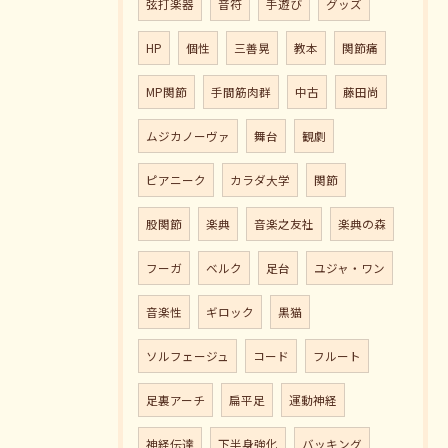
弦打楽器
音符
手遊び
グッズ
HP
個性
三善晃
教本
関節痛
MP関節
手間筋肉群
中古
藤田尚
ムジカノーヴァ
舞台
観劇
ピアニーク
カラダ大学
関節
股関節
楽典
音楽之友社
楽典の森
フーガ
ベルク
足台
ユジャ・ワン
音楽性
ギロック
黒猫
ソルフェージュ
コード
フルート
足裏アーチ
扁平足
運動神経
神経伝達
下半身強化
バッキング