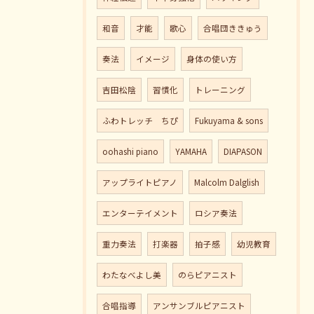
和音
才能
歌心
合唱団ききゅう
奏法
イメージ
身体の使い方
吉田松陰
習慣化
トレーニング
ふわトレッチ ちぴ
Fukuyama & sons
oohashi piano
YAMAHA
DIAPASON
アップライトピアノ
Malcolm Dalglish
エンターテイメント
ロシア奏法
重力奏法
打楽器
拍子感
幼児教育
わたなべよし美
のらピアニスト
合唱指導
アンサンブルピアニスト