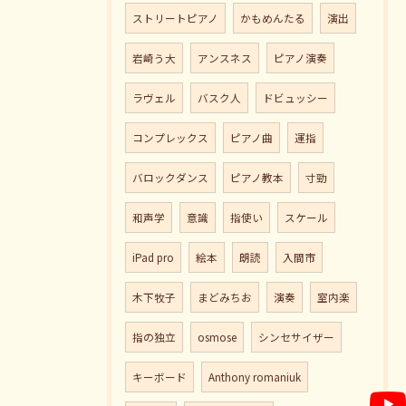
ストリートピアノ
かもめんたる
演出
岩崎う大
アンスネス
ピアノ演奏
ラヴェル
バスク人
ドビュッシー
コンプレックス
ピアノ曲
運指
バロックダンス
ピアノ教本
寸勁
和声学
意識
指使い
スケール
iPad pro
絵本
朗読
入間市
木下牧子
まどみちお
演奏
室内楽
指の独立
osmose
シンセサイザー
キーボード
Anthony romaniuk