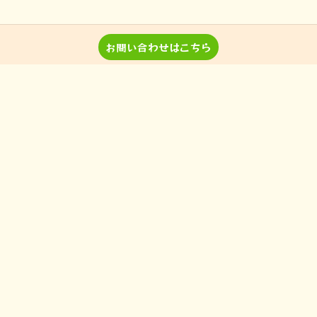
お問い合わせはこちら
音楽教室 Pパラダイスとは？
レッスン詳細＆料金
演奏、ワークショップなどのご
当教室の特徴
依頼
入間の音楽教室
習い事
非認知能力
ピアノ
のらピアニストわたなべよし美
フォトギャラリー
とは
皆様からの声
アクセス
ブログ
お問い合わせ