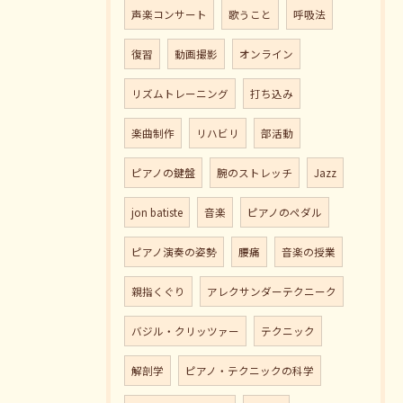
声楽コンサート
歌うこと
呼吸法
復習
動画撮影
オンライン
リズムトレーニング
打ち込み
楽曲制作
リハビリ
部活動
ピアノの鍵盤
腕のストレッチ
Jazz
jon batiste
音楽
ピアノのペダル
ピアノ演奏の姿勢
腰痛
音楽の授業
親指くぐり
アレクサンダーテクニーク
バジル・クリッツァー
テクニック
解剖学
ピアノ・テクニックの科学