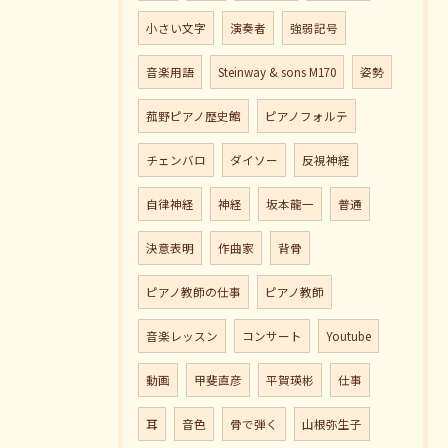
小さい文字
演奏者
強弱記号
音楽用語
Steinway & sons M170
姿勢
菰野ピアノ歴史館
ピアノフォルテ
チェンバロ
ダイソー
反視神経
自律神経
神経
坂本龍一
普通
決意表明
作曲家
背骨
ピアノ教師の仕事
ピアノ教師
音楽レッスン
コンサート
Youtube
動画
甲斐直彦
平賀瑛彬
仕事
耳
音色
骨で弾く
山根弥生子