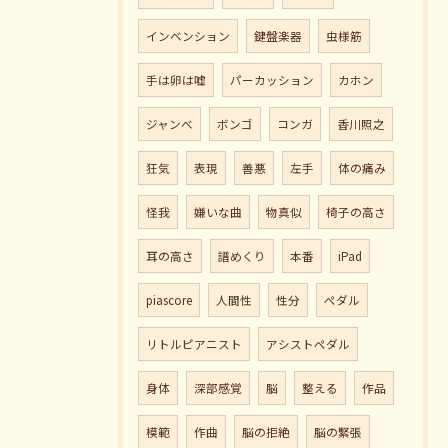
インベンション
鍵盤楽器
虫様筋
手は卵は嘘
パーカッション
カホン
ジャンべ
ボンゴ
コンガ
香川照之
狂気
表現
善悪
左手
体の痛み
怪我
嫌いな曲
物真似
椅子の高さ
耳の高さ
譜めくり
本番
iPad
piascore
人間性
性分
ペダル
リトルピアニスト
アシストペダル
身体
深部感覚
脳
整える
作品
模範
作曲
脳の拒絶
脳の緊張