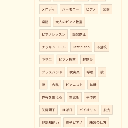
メロディ
ハーモニー
ピアノ
楽器
楽譜
大人のピアノ教室
ピアノレッスン
痴呆防止
ナッキンコール
Jazz piano
不登校
中学生
ピアノ教室
腱鞘炎
ブラスバンド
吹奏楽
呼吸
歌
詩
合唱
ピアニスト
体幹
体幹を鍛える
古武術
手の内
矢野顕子
ほぼ日
バイオリン
脱力
非認知能力
電子ピアノ
練習の仕方