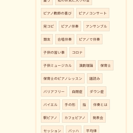
ピアノ教師の喜び
ピアノコンサート
完コピ
ピアノ伴奏
アンサンブル
類友
合唱伴奏
ピアノで伴奏
子供の習い事
コロナ
子供ミュージカル
演劇理論
保育士
保育士のピアノレッスン
譜読み
バリアフリー
自閉症
ダウン症
バイエル
手の形
指
伴奏とは
駅ピアノ
カフェピアノ
発表会
セッション
バッハ
平均律