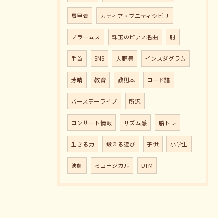
肩甲骨
カティア・ブニティシビリ
ブラームス
珠玉のピアノ名曲
肘
手首
SNS
大野凛
インスダグラム
芳晴
教育
教則本
コード譜
バースデーライブ
所沢
コンサート情報
リズム感
脳トレ
生きる力
鍛える遊び
子供
小学生
演劇
ミュージカル
DTM