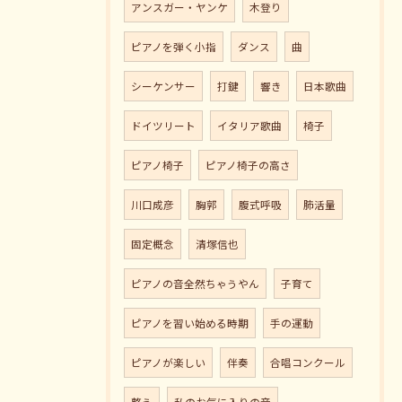
アンスガー・ヤンケ
木登り
ピアノを弾く小指
ダンス
曲
シーケンサー
打鍵
響き
日本歌曲
ドイツリート
イタリア歌曲
椅子
ピアノ椅子
ピアノ椅子の高さ
川口成彦
胸郭
腹式呼吸
肺活量
固定概念
清塚信也
ピアノの音全然ちゃうやん
子育て
ピアノを習い始める時期
手の運動
ピアノが楽しい
伴奏
合唱コンクール
整う
私のお気に入りの音