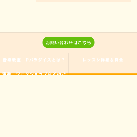
お問い合わせはこちら
音楽教室 Pパラダイスとは？
レッスン詳細＆料金
演奏、ワークショップなどのご
当教室の特徴
依頼
入間の音楽教室
習い事
非認知能力
ピアノ
のらピアニストわたなべよし美
フォトギャラリー
とは