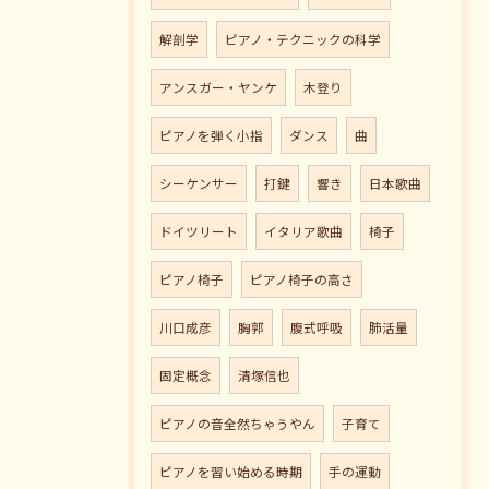
解剖学
ピアノ・テクニックの科学
アンスガー・ヤンケ
木登り
ピアノを弾く小指
ダンス
曲
シーケンサー
打鍵
響き
日本歌曲
ドイツリート
イタリア歌曲
椅子
ピアノ椅子
ピアノ椅子の高さ
川口成彦
胸郭
腹式呼吸
肺活量
固定概念
清塚信也
ピアノの音全然ちゃうやん
子育て
ピアノを習い始める時期
手の運動