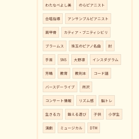
わたなべよし美
のらピアニスト
合唱指導
アンサンブルピアニスト
肩甲骨
カティア・ブニティシビリ
ブラームス
珠玉のピアノ名曲
肘
手首
SNS
大野凛
インスダグラム
芳晴
教育
教則本
コード譜
バースデーライブ
所沢
コンサート情報
リズム感
脳トレ
生きる力
鍛える遊び
子供
小学生
演劇
ミュージカル
DTM