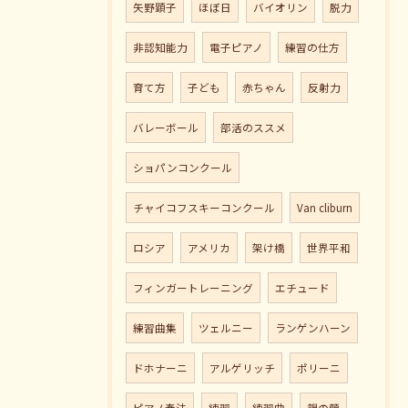
矢野顕子
ほぼ日
バイオリン
脱力
非認知能力
電子ピアノ
練習の仕方
育て方
子ども
赤ちゃん
反射力
バレーボール
部活のススメ
ショパンコンクール
チャイコフスキーコンクール
Van cliburn
ロシア
アメリカ
架け橋
世界平和
フィンガートレーニング
エチュード
練習曲集
ツェルニー
ランゲンハーン
ドホナーニ
アルゲリッチ
ポリーニ
ピアノ奏法
練習
練習曲
親の顔