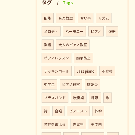
タグ
Tags
飯能
音楽教室
習い事
リズム
メロディ
ハーモニー
ピアノ
楽器
楽譜
大人のピアノ教室
ピアノレッスン
痴呆防止
ナッキンコール
Jazz piano
不登校
中学生
ピアノ教室
腱鞘炎
ブラスバンド
吹奏楽
呼吸
歌
詩
合唱
ピアニスト
体幹
体幹を鍛える
古武術
手の内