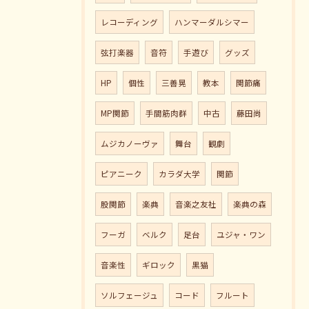
レコーディング
ハンマーダルシマー
弦打楽器
音符
手遊び
グッズ
HP
個性
三善晃
教本
関節痛
MP関節
手間筋肉群
中古
藤田尚
ムジカノーヴァ
舞台
観劇
ピアニーク
カラダ大学
関節
股関節
楽典
音楽之友社
楽典の森
フーガ
ベルク
足台
ユジャ・ワン
音楽性
ギロック
黒猫
ソルフェージュ
コード
フルート