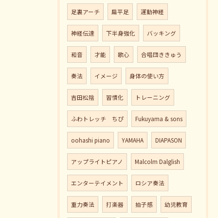
足裏アーチ
扁平足
運動神経
神経伝達
下半身強化
バッキング
和音
才能
歌心
合唱団ききゅう
奏法
イメージ
身体の使い方
吉田松陰
習慣化
トレーニング
ふわトレッチ ちぴ
Fukuyama & sons
oohashi piano
YAMAHA
DIAPASON
アップライトピアノ
Malcolm Dalglish
エンターテイメント
ロシア奏法
重力奏法
打楽器
拍子感
幼児教育