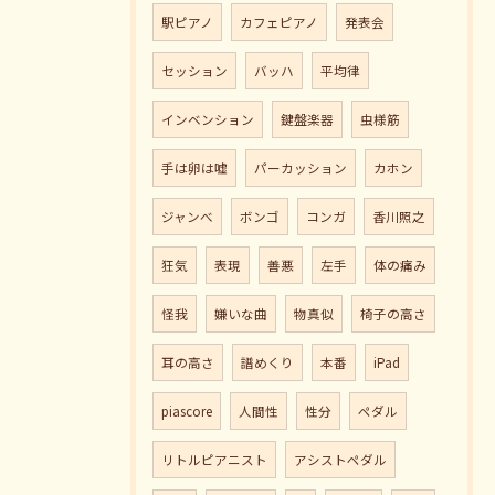
駅ピアノ
カフェピアノ
発表会
セッション
バッハ
平均律
インベンション
鍵盤楽器
虫様筋
手は卵は嘘
パーカッション
カホン
ジャンべ
ボンゴ
コンガ
香川照之
狂気
表現
善悪
左手
体の痛み
怪我
嫌いな曲
物真似
椅子の高さ
耳の高さ
譜めくり
本番
iPad
piascore
人間性
性分
ペダル
リトルピアニスト
アシストペダル