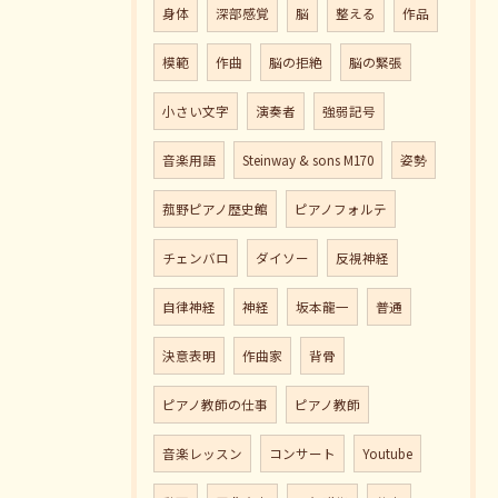
身体
深部感覚
脳
整える
作品
模範
作曲
脳の拒絶
脳の緊張
小さい文字
演奏者
強弱記号
音楽用語
Steinway & sons M170
姿勢
菰野ピアノ歴史館
ピアノフォルテ
チェンバロ
ダイソー
反視神経
自律神経
神経
坂本龍一
普通
決意表明
作曲家
背骨
ピアノ教師の仕事
ピアノ教師
音楽レッスン
コンサート
Youtube