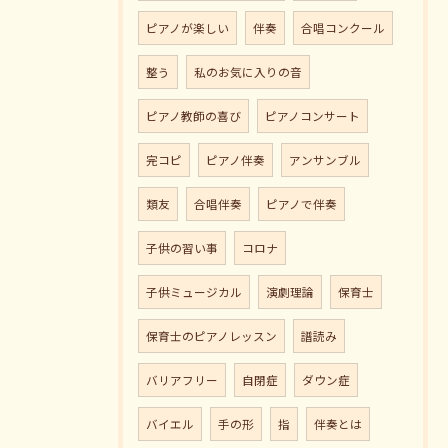
ピアノが楽しい
伴奏
合唱コンクール
整う
私のお気に入りの音
ピアノ教師の喜び
ピアノコンサート
完コピ
ピアノ伴奏
アンサンブル
類友
合唱伴奏
ピアノで伴奏
子供の習い事
コロナ
子供ミュージカル
演劇理論
保育士
保育士のピアノレッスン
譜読み
バリアフリー
自閉症
ダウン症
バイエル
手の形
指
伴奏とは