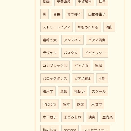
動画
甲斐直彦
平賀瑛彬
仕事
耳
音色
骨で弾く
山根弥生子
ストリートピアノ
かもめんたる
演出
岩崎う大
アンスネス
ピアノ演奏
ラヴェル
バスク人
ドビュッシー
コンプレックス
ピアノ曲
運指
バロックダンス
ピアノ教本
寸勁
和声学
意識
指使い
スケール
iPad pro
絵本
朗読
入間市
木下牧子
まどみちお
演奏
室内楽
指の独立
osmose
シンセサイザー