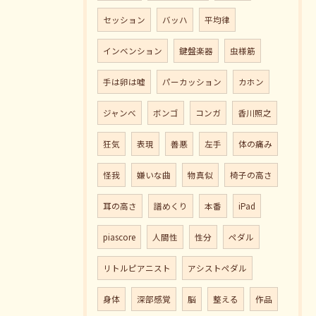
セッション
バッハ
平均律
インベンション
鍵盤楽器
虫様筋
手は卵は嘘
パーカッション
カホン
ジャンべ
ボンゴ
コンガ
香川照之
狂気
表現
善悪
左手
体の痛み
怪我
嫌いな曲
物真似
椅子の高さ
耳の高さ
譜めくり
本番
iPad
piascore
人間性
性分
ペダル
リトルピアニスト
アシストペダル
身体
深部感覚
脳
整える
作品