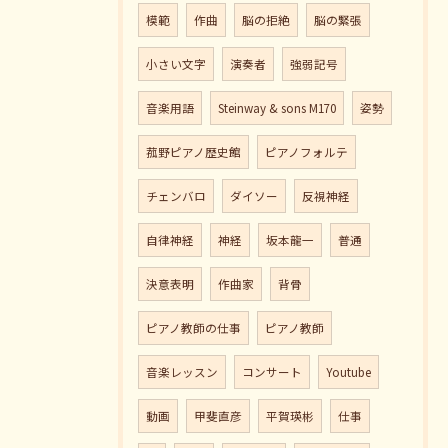
模範
作曲
脳の拒絶
脳の緊張
小さい文字
演奏者
強弱記号
音楽用語
Steinway & sons M170
姿勢
菰野ピアノ歴史館
ピアノフォルテ
チェンバロ
ダイソー
反視神経
自律神経
神経
坂本龍一
普通
決意表明
作曲家
背骨
ピアノ教師の仕事
ピアノ教師
音楽レッスン
コンサート
Youtube
動画
甲斐直彦
平賀瑛彬
仕事