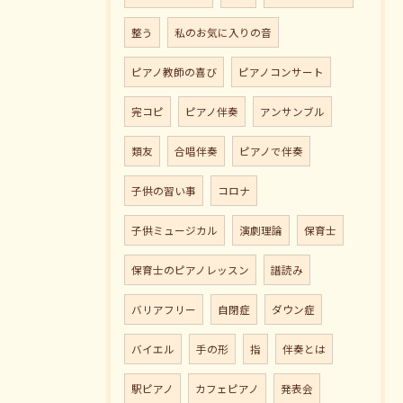
整う
私のお気に入りの音
ピアノ教師の喜び
ピアノコンサート
完コピ
ピアノ伴奏
アンサンブル
類友
合唱伴奏
ピアノで伴奏
子供の習い事
コロナ
子供ミュージカル
演劇理論
保育士
保育士のピアノレッスン
譜読み
バリアフリー
自閉症
ダウン症
バイエル
手の形
指
伴奏とは
駅ピアノ
カフェピアノ
発表会