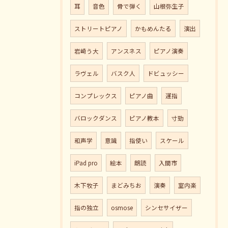
耳
音色
骨で弾く
山根弥生子
ストリートピアノ
かもめんたる
演出
岩崎う大
アンスネス
ピアノ演奏
ラヴェル
バスク人
ドビュッシー
コンプレックス
ピアノ曲
運指
バロックダンス
ピアノ教本
寸勁
和声学
意識
指使い
スケール
iPad pro
絵本
朗読
入間市
木下牧子
まどみちお
演奏
室内楽
指の独立
osmose
シンセサイザー