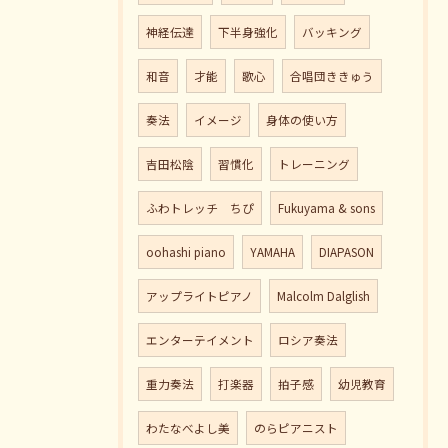
神経伝達
下半身強化
バッキング
和音
才能
歌心
合唱団ききゅう
奏法
イメージ
身体の使い方
吉田松陰
習慣化
トレーニング
ふわトレッチ ちぴ
Fukuyama & sons
oohashi piano
YAMAHA
DIAPASON
アップライトピアノ
Malcolm Dalglish
エンターテイメント
ロシア奏法
重力奏法
打楽器
拍子感
幼児教育
わたなべよし美
のらピアニスト