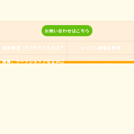
お問い合わせはこちら
音楽教室 Pパラダイスとは？
レッスン詳細＆料金
演奏、ワークショップなどのご
当教室の特徴
依頼
入間の音楽教室
習い事
非認知能力
ピアノ
のらピアニストわたなべよし美
フォトギャラリー
とは
皆様からの声
アクセス