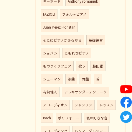
キーボード
Anthony romaniuk
FAZIOLI
フォルテピアノ
Juan Perez Floristan
そこにピアノがあるから
基礎練習
ショパン
こもれびピアノ
ものづくりフェア
歌う
藤田雅
シューマン
歌曲
骨盤
首
有賀健人
アレキサンダーテクニーク
アコーディオン
シャンソン
レッスン
Bach
ポリフォニー
私の好きな音
レコーディング
ハンマーダルシマー