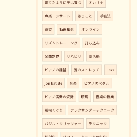
育てたように子は育つ
オカリナ
声楽コンサート
歌うこと
呼吸法
復習
動画撮影
オンライン
リズムトレーニング
打ち込み
楽曲制作
リハビリ
部活動
ピアノの鍵盤
腕のストレッチ
Jazz
jon batiste
音楽
ピアノのペダル
ピアノ演奏の姿勢
腰痛
音楽の授業
親指くぐり
アレクサンダーテクニーク
バジル・クリッツァー
テクニック
解剖学
ピアノ・テクニックの科学