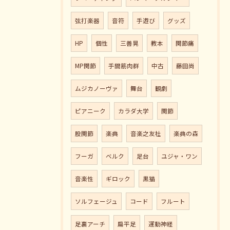
弦打楽器
音符
手遊び
グッズ
HP
個性
三善晃
教本
関節痛
MP関節
手間筋肉群
中古
藤田尚
ムジカノーヴァ
舞台
観劇
ピアニーク
カラダ大学
関節
股関節
楽典
音楽之友社
楽典の森
フーガ
ベルク
足台
ユジャ・ワン
音楽性
ギロック
黒猫
ソルフェージュ
コード
フルート
足裏アーチ
扁平足
運動神経