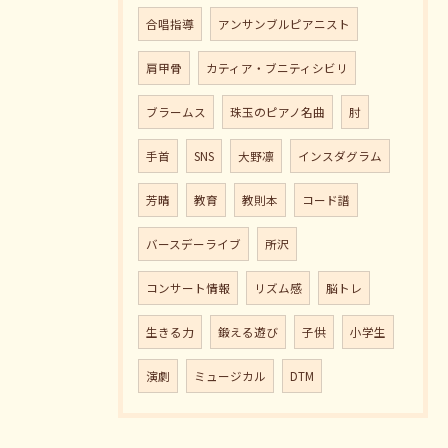
合唱指導
アンサンブルピアニスト
肩甲骨
カティア・ブニティシビリ
ブラームス
珠玉のピアノ名曲
肘
手首
SNS
大野凛
インスダグラム
芳晴
教育
教則本
コード譜
バースデーライブ
所沢
コンサート情報
リズム感
脳トレ
生きる力
鍛える遊び
子供
小学生
演劇
ミュージカル
DTM