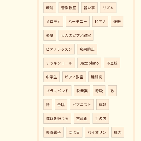
飯能
音楽教室
習い事
リズム
メロディ
ハーモニー
ピアノ
楽器
楽譜
大人のピアノ教室
ピアノレッスン
痴呆防止
ナッキンコール
Jazz piano
不登校
中学生
ピアノ教室
腱鞘炎
ブラスバンド
吹奏楽
呼吸
歌
詩
合唱
ピアニスト
体幹
体幹を鍛える
古武術
手の内
矢野顕子
ほぼ日
バイオリン
脱力