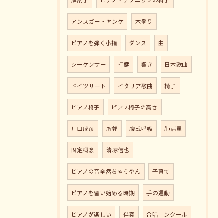
アンスガー・ヤンケ
木登り
ピアノを弾く小指
ダンス
曲
シーケンサー
打鍵
響き
日本歌曲
ドイツリート
イタリア歌曲
椅子
ピアノ椅子
ピアノ椅子の高さ
川口成彦
胸郭
腹式呼吸
肺活量
固定概念
清塚信也
ピアノの音全然ちゃうやん
子育て
ピアノを習い始める時期
手の運動
ピアノが楽しい
伴奏
合唱コンクール