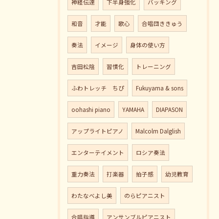
神経伝達
下半身強化
バッキング
和音
才能
歌心
合唱団ききゅう
奏法
イメージ
身体の使い方
吉田松陰
習慣化
トレーニング
ふわトレッチ ちぴ
Fukuyama & sons
oohashi piano
YAMAHA
DIAPASON
アップライトピアノ
Malcolm Dalglish
エンターテイメント
ロシア奏法
重力奏法
打楽器
拍子感
幼児教育
わたなべよし美
のらピアニスト
合唱指導
アンサンブルピアニスト