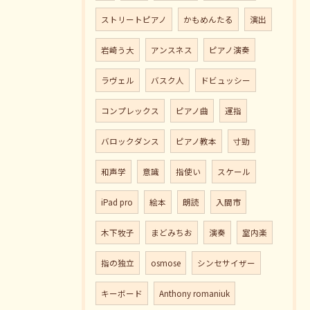
ストリートピアノ
かもめんたる
演出
岩崎う大
アンスネス
ピアノ演奏
ラヴェル
バスク人
ドビュッシー
コンプレックス
ピアノ曲
運指
バロックダンス
ピアノ教本
寸勁
和声学
意識
指使い
スケール
iPad pro
絵本
朗読
入間市
木下牧子
まどみちお
演奏
室内楽
指の独立
osmose
シンセサイザー
キーボード
Anthony romaniuk