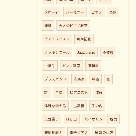
メロディ
ハーモニー
ピアノ
楽器
楽譜
大人のピアノ教室
ピアノレッスン
痴呆防止
ナッキンコール
Jazz piano
不登校
中学生
ピアノ教室
腱鞘炎
ブラスバンド
吹奏楽
呼吸
歌
詩
合唱
ピアニスト
体幹
体幹を鍛える
古武術
手の内
矢野顕子
ほぼ日
バイオリン
脱力
非認知能力
電子ピアノ
練習の仕方