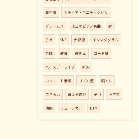
肩甲骨
カティア・ブニティシビリ
ブラームス
珠玉のピアノ名曲
肘
手首
SNS
大野凛
インスダグラム
芳晴
教育
教則本
コード譜
バースデーライブ
所沢
コンサート情報
リズム感
脳トレ
生きる力
鍛える遊び
子供
小学生
演劇
ミュージカル
DTM