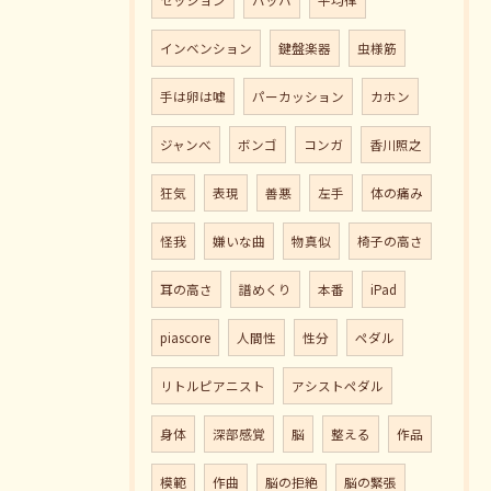
インベンション
鍵盤楽器
虫様筋
手は卵は嘘
パーカッション
カホン
ジャンべ
ボンゴ
コンガ
香川照之
狂気
表現
善悪
左手
体の痛み
怪我
嫌いな曲
物真似
椅子の高さ
耳の高さ
譜めくり
本番
iPad
piascore
人間性
性分
ペダル
リトルピアニスト
アシストペダル
身体
深部感覚
脳
整える
作品
模範
作曲
脳の拒絶
脳の緊張