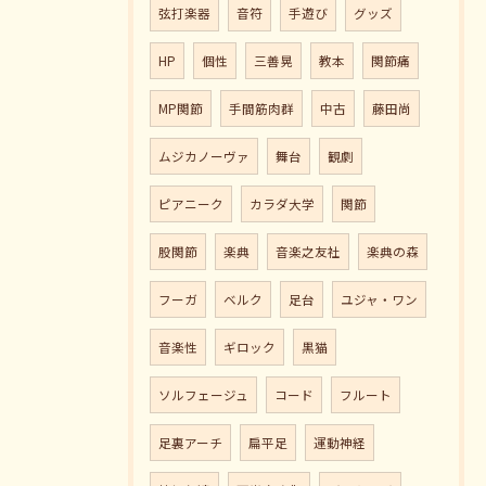
弦打楽器
音符
手遊び
グッズ
HP
個性
三善晃
教本
関節痛
MP関節
手間筋肉群
中古
藤田尚
ムジカノーヴァ
舞台
観劇
ピアニーク
カラダ大学
関節
股関節
楽典
音楽之友社
楽典の森
フーガ
ベルク
足台
ユジャ・ワン
音楽性
ギロック
黒猫
ソルフェージュ
コード
フルート
足裏アーチ
扁平足
運動神経