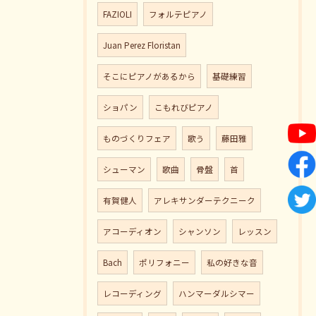
FAZIOLI
フォルテピアノ
Juan Perez Floristan
そこにピアノがあるから
基礎練習
ショパン
こもれびピアノ
ものづくりフェア
歌う
藤田雅
シューマン
歌曲
骨盤
首
有賀健人
アレキサンダーテクニーク
アコーディオン
シャンソン
レッスン
Bach
ポリフォニー
私の好きな音
レコーディング
ハンマーダルシマー