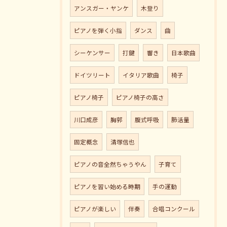
アンスガー・ヤンケ
木登り
ピアノを弾く小指
ダンス
曲
シーケンサー
打鍵
響き
日本歌曲
ドイツリート
イタリア歌曲
椅子
ピアノ椅子
ピアノ椅子の高さ
川口成彦
胸郭
腹式呼吸
肺活量
固定概念
清塚信也
ピアノの音全然ちゃうやん
子育て
ピアノを習い始める時期
手の運動
ピアノが楽しい
伴奏
合唱コンクール