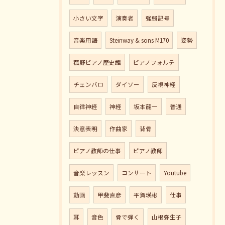
小さい文字
演奏者
強弱記号
音楽用語
Steinway & sons M170
姿勢
菰野ピアノ歴史館
ピアノフォルテ
チェンバロ
ダイソー
反視神経
自律神経
神経
坂本龍一
普通
決意表明
作曲家
背骨
ピアノ教師の仕事
ピアノ教師
音楽レッスン
コンサート
Youtube
動画
甲斐直彦
平賀瑛彬
仕事
耳
音色
骨で弾く
山根弥生子