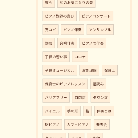
整う
私のお気に入りの音
ピアノ教師の喜び
ピアノコンサート
完コピ
ピアノ伴奏
アンサンブル
類友
合唱伴奏
ピアノで伴奏
子供の習い事
コロナ
子供ミュージカル
演劇理論
保育士
保育士のピアノレッスン
譜読み
バリアフリー
自閉症
ダウン症
バイエル
手の形
指
伴奏とは
駅ピアノ
カフェピアノ
発表会
セッション
バッハ
平均律