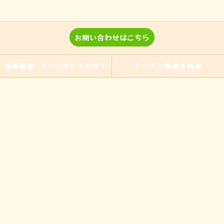
お問い合わせはこちら
音楽教室 Pパラダイスとは？
レッスン詳細＆料金
演奏、ワークショップなどのご
当教室の特徴
依頼
入間の音楽教室
習い事
非認知能力
ピアノ
のらピアニストわたなべよし美
フォトギャラリー
とは
皆様からの声
アクセス