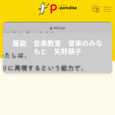
飯能 音楽教室 音楽のみな
もと 矢野顕子