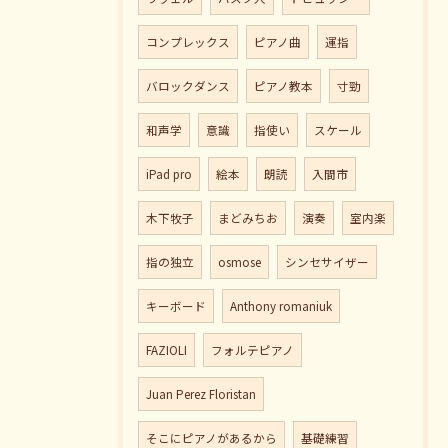
コンプレックス
ピアノ曲
運指
バロックダンス
ピアノ教本
寸勁
和声学
意識
指使い
スケール
iPad pro
絵本
朗読
入間市
木下牧子
まどみちお
演奏
室内楽
指の独立
osmose
シンセサイザー
キーボード
Anthony romaniuk
FAZIOLI
フォルテピアノ
Juan Perez Floristan
そこにピアノがあるから
基礎練習