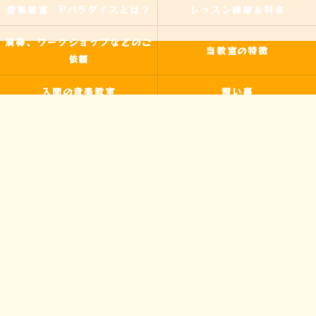
音楽教室 Pパラダイスとは？
レッスン詳細＆料金
演奏、ワークショップなどのご
当教室の特徴
依頼
入間の音楽教室
習い事
非認知能力
ピアノ
のらピアニストわたなべよし美
フォトギャラリー
とは
皆様からの声
アクセス
ブログ
お問い合わせ
プライバシーポリシー
サイトマップ