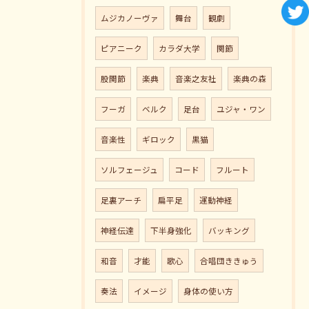
ムジカノーヴァ
舞台
観劇
ピアニーク
カラダ大学
関節
股関節
楽典
音楽之友社
楽典の森
フーガ
ベルク
足台
ユジャ・ワン
音楽性
ギロック
黒猫
ソルフェージュ
コード
フルート
足裏アーチ
扁平足
運動神経
神経伝達
下半身強化
バッキング
和音
才能
歌心
合唱団ききゅう
奏法
イメージ
身体の使い方