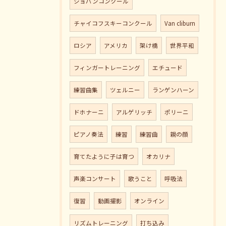
ショパンコンクール
チャイコフスキーコンクール
Van cliburn
ロシア
アメリカ
架け橋
世界平和
フィンガートレーニング
エチュード
練習曲集
ツェルニー
ランゲンハーン
ドホナーニ
アルゲリッチ
ポリーニ
ピアノ奏法
練習
練習曲
親の顔
育てたように子は育つ
オカリナ
声楽コンサート
歌うこと
呼吸法
復習
動画撮影
オンライン
リズムトレーニング
打ち込み