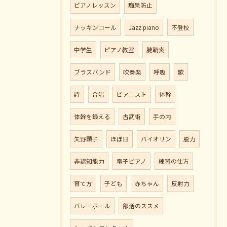
ピアノレッスン
痴呆防止
ナッキンコール
Jazz piano
不登校
中学生
ピアノ教室
腱鞘炎
ブラスバンド
吹奏楽
呼吸
歌
詩
合唱
ピアニスト
体幹
体幹を鍛える
古武術
手の内
矢野顕子
ほぼ日
バイオリン
脱力
非認知能力
電子ピアノ
練習の仕方
育て方
子ども
赤ちゃん
反射力
バレーボール
部活のススメ