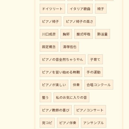
ドイツリート
イタリア歌曲
椅子
ピアノ椅子
ピアノ椅子の高さ
川口成彦
胸郭
腹式呼吸
肺活量
固定概念
清塚信也
ピアノの音全然ちゃうやん
子育て
ピアノを習い始める時期
手の運動
ピアノが楽しい
伴奏
合唱コンクール
整う
私のお気に入りの音
ピアノ教師の喜び
ピアノコンサート
完コピ
ピアノ伴奏
アンサンブル