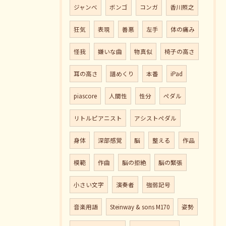
ジャンべ
ボンゴ
コンガ
香川照之
狂気
表現
善悪
左手
体の痛み
怪我
嫌いな曲
物真似
椅子の高さ
耳の高さ
譜めくり
本番
iPad
piascore
人間性
性分
ペダル
リトルピアニスト
アシストペダル
身体
深部感覚
脳
整える
作品
模範
作曲
脳の拒絶
脳の緊張
小さい文字
演奏者
強弱記号
音楽用語
Steinway & sons M170
姿勢