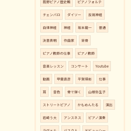
菰野ピアノ歴史館
ピアノフォルテ
チェンバロ
ダイソー
反視神経
自律神経
神経
坂本龍一
普通
決意表明
作曲家
背骨
ピアノ教師の仕事
ピアノ教師
音楽レッスン
コンサート
Youtube
動画
甲斐直彦
平賀瑛彬
仕事
耳
音色
骨で弾く
山根弥生子
ストリートピアノ
かもめんたる
演出
岩崎う大
アンスネス
ピアノ演奏
ラヴェル
バスク人
ドビュッシー