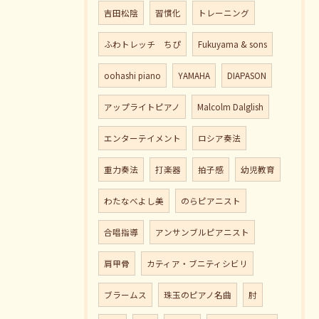
吉田松陰
習慣化
トレーニング
ふわトレッチ ちぴ
Fukuyama & sons
oohashi piano
YAMAHA
DIAPASON
アップライトピアノ
Malcolm Dalglish
エンターテイメント
ロシア奏法
重力奏法
打楽器
拍子感
幼児教育
わたなべよし美
のらピアニスト
合唱指導
アンサンブルピアニスト
肩甲骨
カティア・ブニティシビリ
ブラームス
珠玉のピアノ名曲
肘