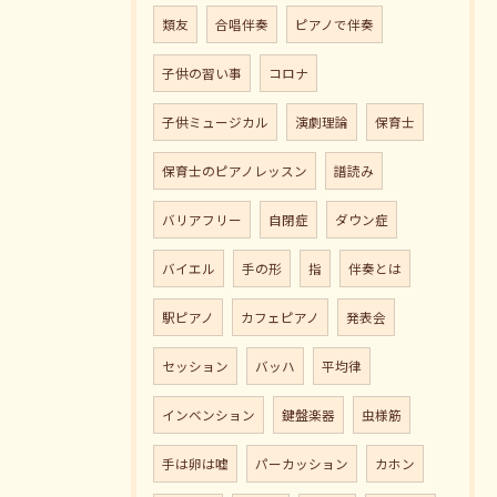
類友
合唱伴奏
ピアノで伴奏
子供の習い事
コロナ
子供ミュージカル
演劇理論
保育士
保育士のピアノレッスン
譜読み
バリアフリー
自閉症
ダウン症
バイエル
手の形
指
伴奏とは
駅ピアノ
カフェピアノ
発表会
セッション
バッハ
平均律
インベンション
鍵盤楽器
虫様筋
手は卵は嘘
パーカッション
カホン