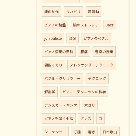
楽曲制作
リハビリ
部活動
ピアノの鍵盤
腕のストレッチ
Jazz
jon batiste
音楽
ピアノのペダル
ピアノ演奏の姿勢
腰痛
音楽の授業
親指くぐり
アレクサンダーテクニーク
バジル・クリッツァー
テクニック
解剖学
ピアノ・テクニックの科学
アンスガー・ヤンケ
木登り
ピアノを弾く小指
ダンス
曲
シーケンサー
打鍵
響き
日本歌曲