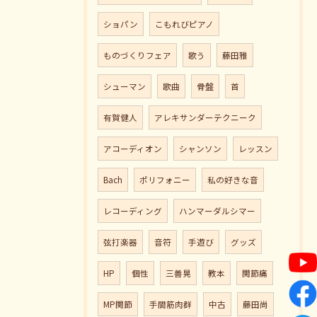
ショパン
こもれびピアノ
ものづくりフェア
歌う
藤田雅
シューマン
歌曲
骨盤
首
有賀健人
アレキサンダーテクニーク
アコーディオン
シャンソン
レッスン
Bach
ポリフォニー
私の好きな音
レコーディング
ハンマーダルシマー
弦打楽器
音符
手遊び
グッズ
HP
個性
三善晃
教本
関節痛
MP関節
手間筋肉群
中古
藤田尚