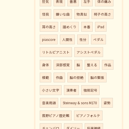
狂気
表現
善悪
左手
体の痛み
怪我
嫌いな曲
物真似
椅子の高さ
耳の高さ
譜めくり
本番
iPad
piascore
人間性
性分
ペダル
リトルピアニスト
アシストペダル
身体
深部感覚
脳
整える
作品
模範
作曲
脳の拒絶
脳の緊張
小さい文字
演奏者
強弱記号
音楽用語
Steinway & sons M170
姿勢
菰野ピアノ歴史館
ピアノフォルテ
チェンバロ
ダイソー
反視神経