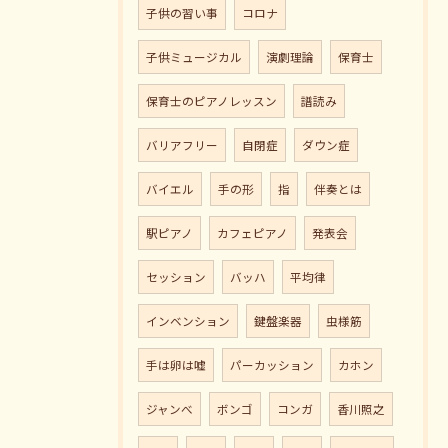
子供の習い事
コロナ
子供ミュージカル
演劇理論
保育士
保育士のピアノレッスン
譜読み
バリアフリー
自閉症
ダウン症
バイエル
手の形
指
伴奏とは
駅ピアノ
カフェピアノ
発表会
セッション
バッハ
平均律
インベンション
鍵盤楽器
虫様筋
手は卵は嘘
パーカッション
カホン
ジャンべ
ボンゴ
コンガ
香川照之