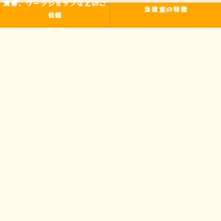
演奏、ワークショップなどのご
当教室の特徴
依頼
入間の音楽教室
習い事
非認知能力
ピアノ
のらピアニストわたなべよし美
フォトギャラリー
とは
皆様からの声
アクセス
ブログ
お問い合わせ
プライバシーポリシー
サイトマップ