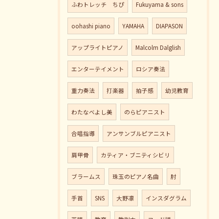
ふわトレッチ ちぴ
Fukuyama & sons
oohashi piano
YAMAHA
DIAPASON
アップライトピアノ
Malcolm Dalglish
エンターテイメント
ロシア奏法
重力奏法
打楽器
拍子感
幼児教育
わたなべよし美
のらピアニスト
合唱指導
アンサンブルピアニスト
肩甲骨
カティア・ブニティシビリ
ブラームス
珠玉のピアノ名曲
肘
手首
SNS
大野凛
インスダグラム