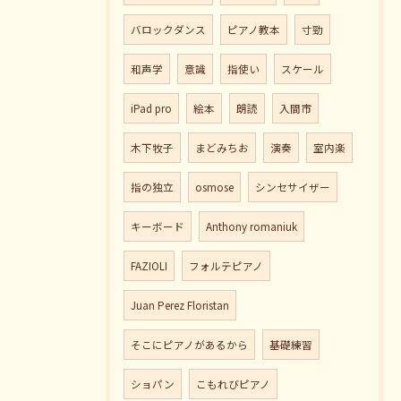
バロックダンス
ピアノ教本
寸勁
和声学
意識
指使い
スケール
iPad pro
絵本
朗読
入間市
木下牧子
まどみちお
演奏
室内楽
指の独立
osmose
シンセサイザー
キーボード
Anthony romaniuk
FAZIOLI
フォルテピアノ
Juan Perez Floristan
そこにピアノがあるから
基礎練習
ショパン
こもれびピアノ