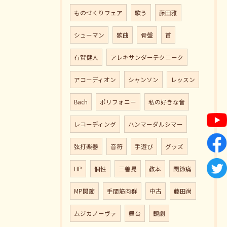
ものづくりフェア
歌う
藤田雅
シューマン
歌曲
骨盤
首
有賀健人
アレキサンダーテクニーク
アコーディオン
シャンソン
レッスン
Bach
ポリフォニー
私の好きな音
レコーディング
ハンマーダルシマー
弦打楽器
音符
手遊び
グッズ
HP
個性
三善晃
教本
関節痛
MP関節
手間筋肉群
中古
藤田尚
ムジカノーヴァ
舞台
観劇