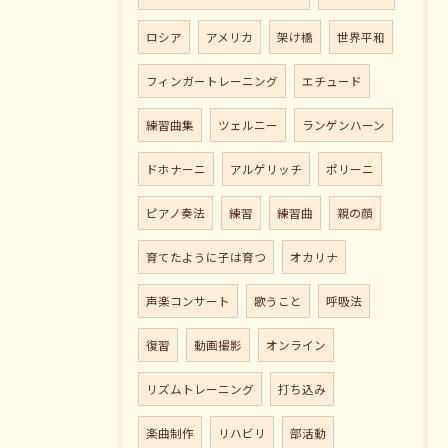
ロシア
アメリカ
架け橋
世界平和
フィンガートレーニング
エチュード
練習曲集
ツェルニー
ランゲンハーン
ドホナーニ
アルゲリッチ
ポリーニ
ピアノ奏法
練習
練習曲
親の顔
育てたように子は育つ
オカリナ
声楽コンサート
歌うこと
呼吸法
復習
動画撮影
オンライン
リズムトレーニング
打ち込み
楽曲制作
リハビリ
部活動