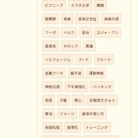
ピアニーク
カラダ大学
関節
股関節
楽典
音楽之友社
楽典の森
フーガ
ベルク
足台
ユジャ・ワン
音楽性
ギロック
黒猫
ソルフェージュ
コード
フルート
足裏アーチ
扁平足
運動神経
神経伝達
下半身強化
バッキング
和音
才能
歌心
合唱団ききゅう
奏法
イメージ
身体の使い方
吉田松陰
習慣化
トレーニング