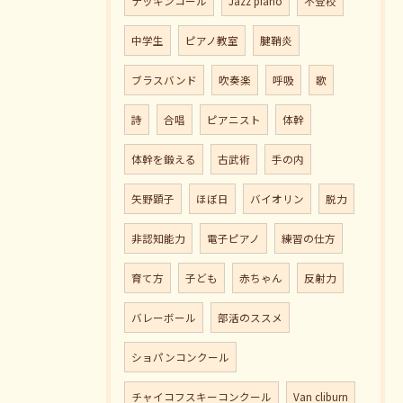
ナッキンコール
Jazz piano
不登校
中学生
ピアノ教室
腱鞘炎
ブラスバンド
吹奏楽
呼吸
歌
詩
合唱
ピアニスト
体幹
体幹を鍛える
古武術
手の内
矢野顕子
ほぼ日
バイオリン
脱力
非認知能力
電子ピアノ
練習の仕方
育て方
子ども
赤ちゃん
反射力
バレーボール
部活のススメ
ショパンコンクール
チャイコフスキーコンクール
Van cliburn