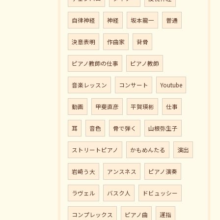
自律神経
神経
坂本龍一
普通
決意表明
作曲家
背骨
ピアノ教師の仕事
ピアノ教師
音楽レッスン
コンサート
Youtube
動画
甲斐直彦
平賀瑛彬
仕事
耳
音色
骨で弾く
山根弥生子
ストリートピアノ
かもめんたる
演出
岩崎う大
アンスネス
ピアノ演奏
ラヴェル
バスク人
ドビュッシー
コンプレックス
ピアノ曲
運指