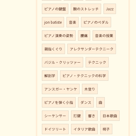
ピアノの鍵盤
腕のストレッチ
Jazz
jon batiste
音楽
ピアノのペダル
ピアノ演奏の姿勢
腰痛
音楽の授業
親指くぐり
アレクサンダーテクニーク
バジル・クリッツァー
テクニック
解剖学
ピアノ・テクニックの科学
アンスガー・ヤンケ
木登り
ピアノを弾く小指
ダンス
曲
シーケンサー
打鍵
響き
日本歌曲
ドイツリート
イタリア歌曲
椅子