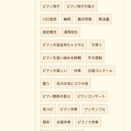
ピアノ椅子
ピアノ椅子の高さ
川口成彦
胸郭
腹式呼吸
肺活量
固定概念
清塚信也
ピアノの音全然ちゃうやん
子育て
ピアノを習い始める時期
手の運動
ピアノが楽しい
伴奏
合唱コンクール
整う
私のお気に入りの音
ピアノ教師の喜び
ピアノコンサート
完コピ
ピアノ伴奏
アンサンブル
類友
合唱伴奏
ピアノで伴奏