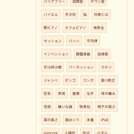
バリアフリー
自閉症
ダウン症
バイエル
手の形
指
伴奏とは
駅ピアノ
カフェピアノ
発表会
セッション
バッハ
平均律
インベンション
鍵盤楽器
虫様筋
手は卵は嘘
パーカッション
カホン
ジャンべ
ボンゴ
コンガ
香川照之
狂気
表現
善悪
左手
体の痛み
怪我
嫌いな曲
物真似
椅子の高さ
耳の高さ
譜めくり
本番
iPad
piascore
人間性
性分
ペダル