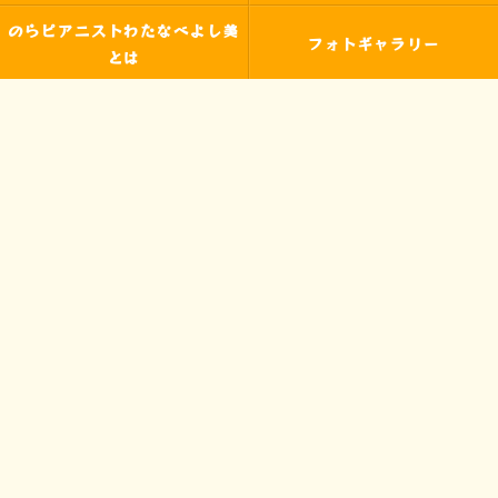
のらピアニストわたなべよし美
フォトギャラリー
とは
皆様からの声
アクセス
ブログ
お問い合わせ
プライバシーポリシー
サイトマップ
© 2026 わたなべよし美の音楽教室 Pパラダイス ALL RIGHTS RESERVED.