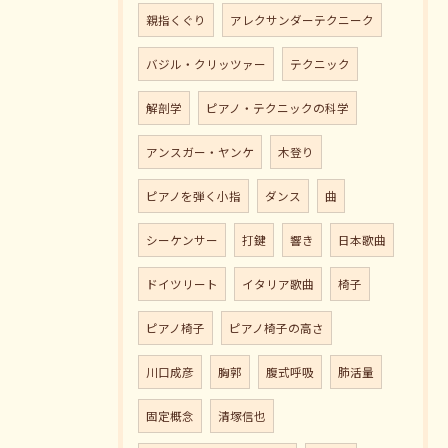
親指くぐり
アレクサンダーテクニーク
バジル・クリッツァー
テクニック
解剖学
ピアノ・テクニックの科学
アンスガー・ヤンケ
木登り
ピアノを弾く小指
ダンス
曲
シーケンサー
打鍵
響き
日本歌曲
ドイツリート
イタリア歌曲
椅子
ピアノ椅子
ピアノ椅子の高さ
川口成彦
胸郭
腹式呼吸
肺活量
固定概念
清塚信也