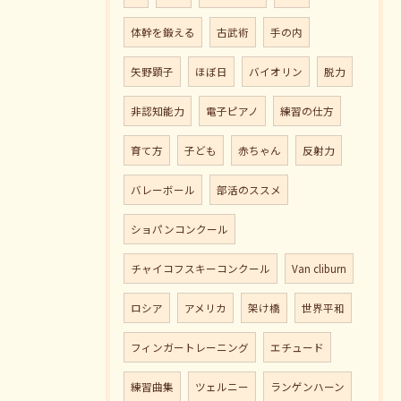
体幹を鍛える
古武術
手の内
矢野顕子
ほぼ日
バイオリン
脱力
非認知能力
電子ピアノ
練習の仕方
育て方
子ども
赤ちゃん
反射力
バレーボール
部活のススメ
ショパンコンクール
チャイコフスキーコンクール
Van cliburn
ロシア
アメリカ
架け橋
世界平和
フィンガートレーニング
エチュード
練習曲集
ツェルニー
ランゲンハーン