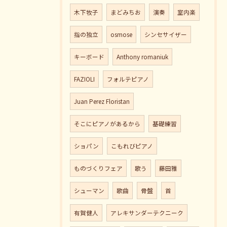
木下牧子
まどみちお
演奏
室内楽
指の独立
osmose
シンセサイザー
キーボード
Anthony romaniuk
FAZIOLI
フォルテピアノ
Juan Perez Floristan
そこにピアノがあるから
基礎練習
ショパン
こもれびピアノ
ものづくりフェア
歌う
藤田雅
シューマン
歌曲
骨盤
首
有賀健人
アレキサンダーテクニーク