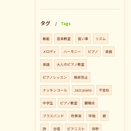
タグ
Tags
飯能
音楽教室
習い事
リズム
メロディ
ハーモニー
ピアノ
楽器
楽譜
大人のピアノ教室
ピアノレッスン
痴呆防止
ナッキンコール
Jazz piano
不登校
中学生
ピアノ教室
腱鞘炎
ブラスバンド
吹奏楽
呼吸
歌
詩
合唱
ピアニスト
体幹