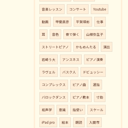
音楽レッスン
コンサート
Youtube
動画
甲斐直彦
平賀瑛彬
仕事
耳
音色
骨で弾く
山根弥生子
ストリートピアノ
かもめんたる
演出
岩崎う大
アンスネス
ピアノ演奏
ラヴェル
バスク人
ドビュッシー
コンプレックス
ピアノ曲
運指
バロックダンス
ピアノ教本
寸勁
和声学
意識
指使い
スケール
iPad pro
絵本
朗読
入間市