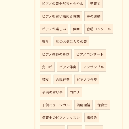
ピアノの音全然ちゃうやん
子育て
ピアノを習い始める時期
手の運動
ピアノが楽しい
伴奏
合唱コンクール
整う
私のお気に入りの音
ピアノ教師の喜び
ピアノコンサート
完コピ
ピアノ伴奏
アンサンブル
類友
合唱伴奏
ピアノで伴奏
子供の習い事
コロナ
子供ミュージカル
演劇理論
保育士
保育士のピアノレッスン
譜読み