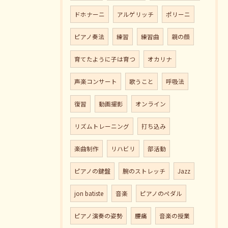
ドホナーニ
アルゲリッチ
ポリーニ
ピアノ奏法
練習
練習曲
親の顔
育てたように子は育つ
オカリナ
声楽コンサート
歌うこと
呼吸法
復習
動画撮影
オンライン
リズムトレーニング
打ち込み
楽曲制作
リハビリ
部活動
ピアノの鍵盤
腕のストレッチ
Jazz
jon batiste
音楽
ピアノのペダル
ピアノ演奏の姿勢
腰痛
音楽の授業