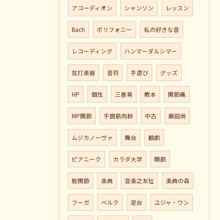
アコーディオン
シャンソン
レッスン
Bach
ポリフォニー
私の好きな音
レコーディング
ハンマーダルシマー
弦打楽器
音符
手遊び
グッズ
HP
個性
三善晃
教本
関節痛
MP関節
手間筋肉群
中古
藤田尚
ムジカノーヴァ
舞台
観劇
ピアニーク
カラダ大学
関節
股関節
楽典
音楽之友社
楽典の森
フーガ
ベルク
足台
ユジャ・ワン