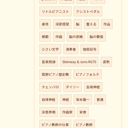
リトルピアニスト
アシストペダル
身体
深部感覚
脳
整える
作品
模範
作曲
脳の拒絶
脳の緊張
小さい文字
演奏者
強弱記号
音楽用語
Steinway & sons M170
姿勢
菰野ピアノ歴史館
ピアノフォルテ
チェンバロ
ダイソー
反視神経
自律神経
神経
坂本龍一
普通
決意表明
作曲家
背骨
ピアノ教師の仕事
ピアノ教師