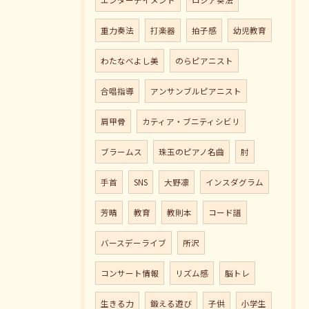
エンターテイメント
ロシア奏法
重力奏法
打楽器
拍子感
幼児教育
わたなべよし美
のらピアニスト
合唱指導
アンサンブルピアニスト
肩甲骨
カティア・ブニティシビリ
ブラームス
珠玉のピアノ名曲
肘
手首
SNS
大野凛
インスダグラム
芳晴
教育
教則本
コード譜
バースデーライブ
所沢
コンサート情報
リズム感
脳トレ
生きる力
鍛える遊び
子供
小学生