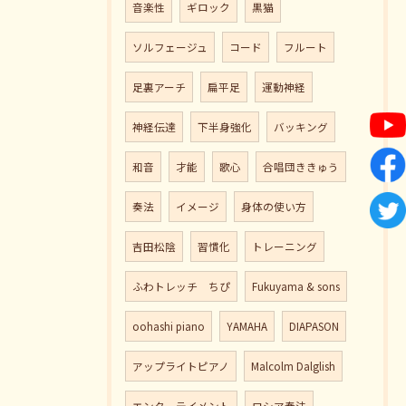
音楽性
ギロック
黒猫
ソルフェージュ
コード
フルート
足裏アーチ
扁平足
運動神経
神経伝達
下半身強化
バッキング
和音
才能
歌心
合唱団ききゅう
奏法
イメージ
身体の使い方
吉田松陰
習慣化
トレーニング
ふわトレッチ ちぴ
Fukuyama & sons
oohashi piano
YAMAHA
DIAPASON
アップライトピアノ
Malcolm Dalglish